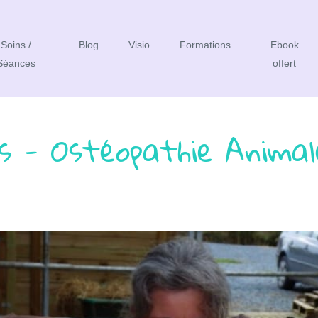
Soins /
Blog
Visio
Formations
Ebook
Séances
offert
s - Ostéopathie Animal