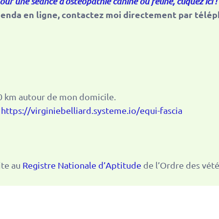
r une séance d’ostéopathie canine ou féline, cliquez ici !
’agenda en ligne, contactez moi directement par tél
30 km autour de mon domicile.
:
https://virginiebelliard.systeme.io/equi-fascia
ite au
Registre Nationale d’Aptitude
de l’Ordre des vété