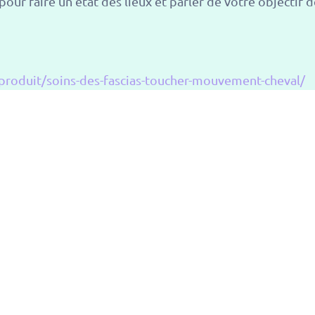
our faire un état des lieux et parler de votre objectif d
/produit/soins-des-fascias-toucher-mouvement-cheval/